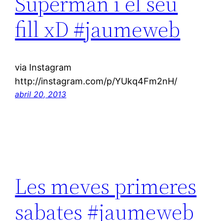
Superman i el seu
fill xD #jaumeweb
via Instagram
http://instagram.com/p/YUkq4Fm2nH/
abril 20, 2013
Les meves primeres
sabates #jaumeweb