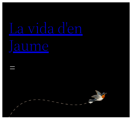
Vés
al
La vida d'en
contingut
Jaume