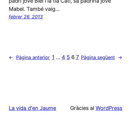
padrí jove Biel i la tia Cati, sa padrina jove
Mabel. També vaig…
febrer 26, 2013
1
…
4
5
6
7
←
Pàgina anterior
Pàgina següent
→
La vida d'en Jaume
Gràcies al
WordPress