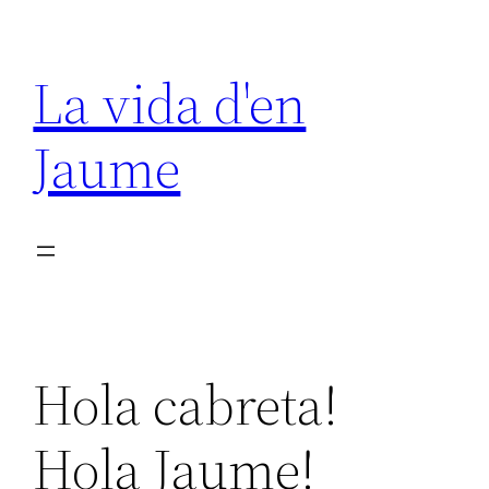
Vés
al
La vida d'en
contingut
Jaume
Hola cabreta!
Hola Jaume!