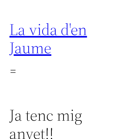
Vés
al
La vida d'en
contingut
Jaume
Ja tenc mig
anyet!!