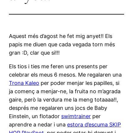
Aquest més d’agost he fet mig anyet!! Els
papis me diuen que cada vegada torn més
gran :D, clar que si!!!
Els tios i ties me feren uns presents per
celebrar els meus 6 mesos. Me regalaren una
Trona Kaleo
per poder menjar les papilles, si
ja començ a menjar-ne, la fruita no m’agrada
gaire, però la verdura me la meng totaaaa!!,
després me regalaren uns jocs de Baby
Einstein, un flotador
swimtrainer
per
aprendre a nedar i una
estora d’escuma SKIP
HOP PlaySpot
per poder estar-hi damunt i